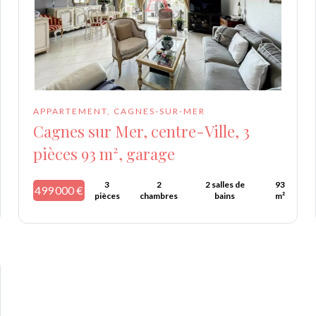
APPARTEMENT, CAGNES-SUR-MER
Cagnes sur Mer, centre-Ville, 3
pièces 93 m², garage
3
2
2 salles de
93
499 000 €
pièces
chambres
bains
m²