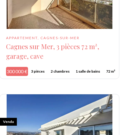
APPARTEMENT, CAGNES-SUR-MER
Cagnes sur Mer, 3 pièces 72 m²,
garage, cave
300 000 €
3 pièces
2 chambres
1 salle de bains
72 m²
Vendu