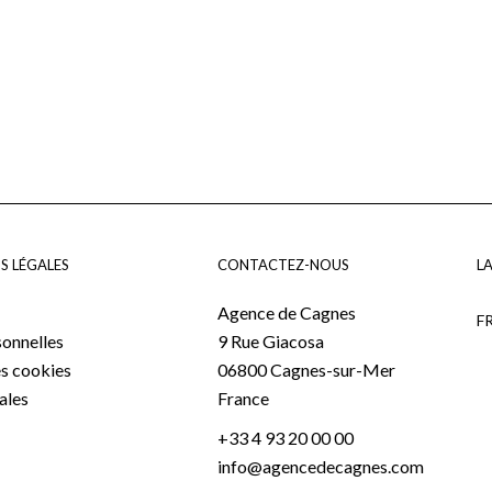
S LÉGALES
CONTACTEZ-NOUS
L
Agence de Cagnes
F
onnelles
9 Rue Giacosa
es cookies
06800
Cagnes-sur-Mer
ales
France
+33 4 93 20 00 00
info@agencedecagnes.com