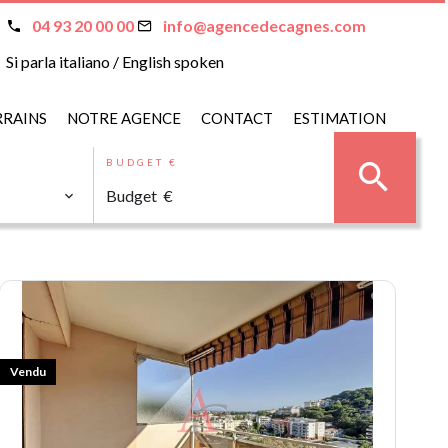
04 93 20 00 00
info@agencedecagnes.com
Si parla italiano / English spoken
RRAINS
NOTRE AGENCE
CONTACT
ESTIMATION
BUDGET €
Vendu