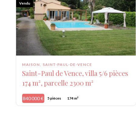
Vendu
MAISON, SAINT-PAUL-DE-VENCE
Saint-Paul de Vence, villa 5/6 pièces
174 m², parcelle 2300 m²
840 000 €
5 pièces
174 m²