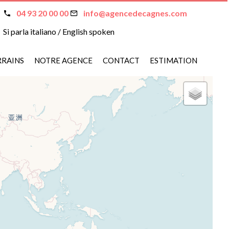
04 93 20 00 00
info@agencedecagnes.com
inion System : An error as occured, unable to contact api
Si parla italiano / English spoken
RRAINS
NOTRE AGENCE
CONTACT
ESTIMATION