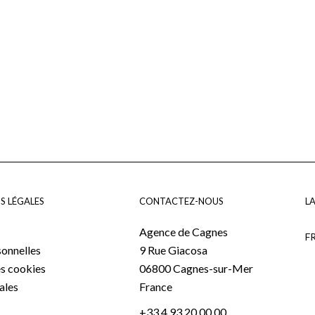
S LÉGALES
CONTACTEZ-NOUS
L
Agence de Cagnes
F
onnelles
9 Rue Giacosa
es cookies
06800
Cagnes-sur-Mer
ales
France
+33 4 93 20 00 00