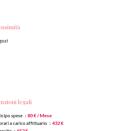
ossimità
gozi
nzioni legali
icipo spese
80 € / Mese
rari a carico affittuario
432 €
posito
652 €