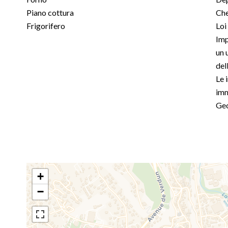
Piano cottura
Che
Frigorifero
Loi
Imp
un 
del
Le 
imm
Geo
+
−