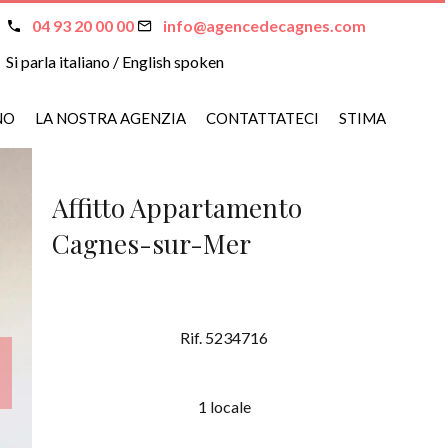
04 93 20 00 00
info@agencedecagnes.com
Si parla italiano / English spoken
NO
LA NOSTRA AGENZIA
CONTATTATECI
STIMA
Affitto Appartamento
Cagnes-sur-Mer
Rif. 5234716
1 locale