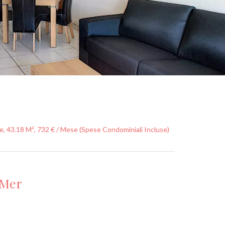
, 43.18 M², 732 € / Mese (Spese Condominiali Incluse)
-Mer