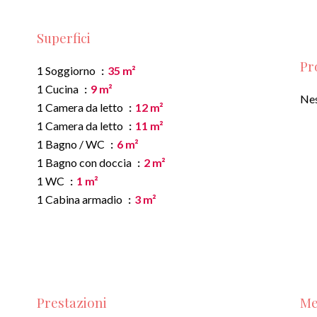
Superfici
Pr
1 Soggiorno
35 m²
1 Cucina
9 m²
Nes
1 Camera da letto
12 m²
1 Camera da letto
11 m²
1 Bagno / WC
6 m²
1 Bagno con doccia
2 m²
1 WC
1 m²
1 Cabina armadio
3 m²
Prestazioni
Me