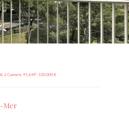
, 2 Camere, 91.6 M², 530.000 €
r-Mer