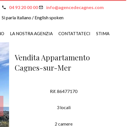
04 93 20 00 00
info@agencedecagnes.com
Si parla italiano / English spoken
NO
LA NOSTRA AGENZIA
CONTATTATECI
STIMA
Vendita Appartamento
Cagnes-sur-Mer
Rif. 86477170
3 locali
2 camere