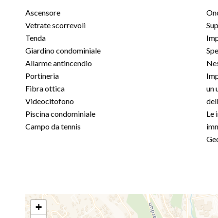
Ascensore
Ono
Vetrate scorrevoli
Sup
Tenda
Imp
Giardino condominiale
Spe
Allarme antincendio
Nes
Portineria
Imp
Fibra ottica
un 
Videocitofono
del
Piscina condominiale
Le 
Campo da tennis
imm
Geo
+