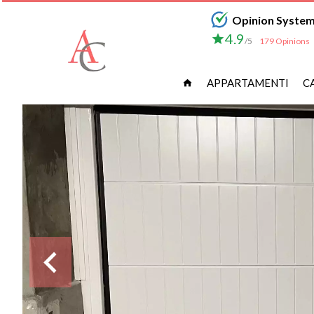
Opinion Syste
4.9
/5
179 Opinions
APPARTAMENTI
C