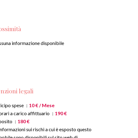
ossimità
suna informazione disponibile
nzioni legali
icipo spese
10 € / Mese
rari a carico affittuario
190 €
posito
180 €
informazioni sui rischi a cui è esposto questo
obile sono disponibili sul sito web di