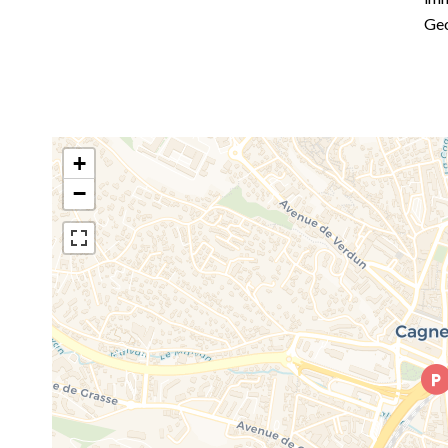
Geo
+
−