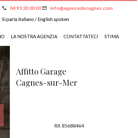
04 93 20 00 00
info@agencedecagnes.com
Si parla italiano / English spoken
NO
LA NOSTRA AGENZIA
CONTATTATECI
STIMA
Affitto Garage
Cagnes-sur-Mer
Rif. 85688464