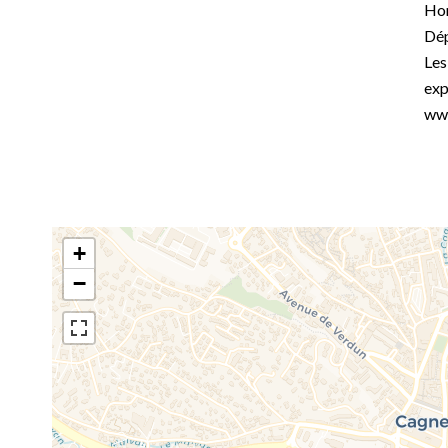
Hon
Dép
Les
exp
www
+
−