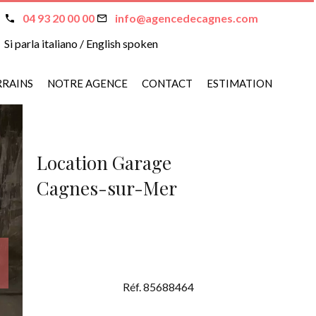
04 93 20 00 00
info@agencedecagnes.com
Si parla italiano / English spoken
RRAINS
NOTRE AGENCE
CONTACT
ESTIMATION
Location Garage
Cagnes-sur-Mer
Réf. 85688464